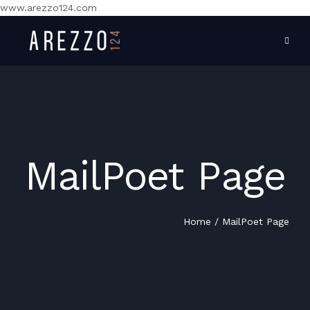
www.arezzo124.com
MailPoet Page
INICIO
PROYECTO
Home
/
MailPoet Page
AMENIDADES
UBICACIÓN